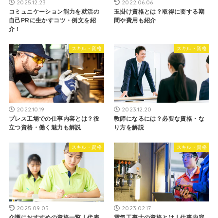
2025.12.23
2022.06.06
コミュニケーション能力を就活の
玉掛け資格とは？取得に要する期
自己PRに生かすコツ・例文を紹
間や費用も紹介
介！
スキル・資格
スキル・資格
2022.10.19
2023.12.20
プレス工場での仕事内容とは？役
教師になるには？必要な資格・な
立つ資格・働く魅力も解説
り方を解説
スキル・資格
スキル・資格
2025.09.05
2023.02.17
介護におすすめの資格一覧｜代表
電気工事士の資格とは｜仕事内容